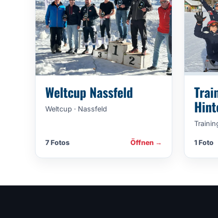
Weltcup Nassfeld
Trai
Hint
Weltcup · Nassfeld
Trainin
7 Fotos
Öffnen →
1 Foto