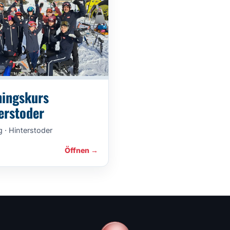
ningskurs
erstoder
g · Hinterstoder
Öffnen →