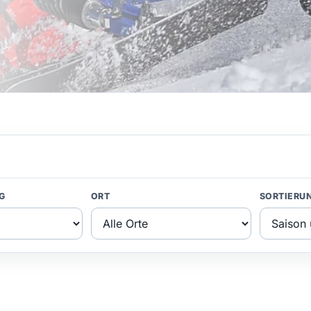
G
ORT
SORTIERU